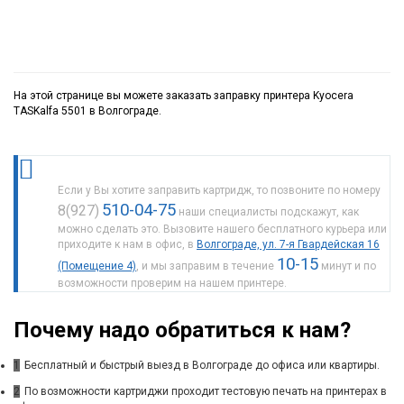
На этой странице вы можете заказать заправку принтера Kyocera
TASKalfa 5501 в Волгограде.
Если у Вы хотите заправить картридж, то позвоните по номеру
510-04-75
8(927)
наши специалисты подскажут, как
можно сделать это. Вызовите нашего бесплатного курьера или
приходите к нам в офис, в
Волгограде, ул. 7-я Гвардейская 16
10-15
(Помещение 4)
, и мы заправим в течение
минут и по
возможности проверим на нашем принтере.
Почему надо обратиться к нам?
1
Бесплатный и быстрый выезд в Волгограде до офиса или квартиры.
2
По возможности картриджи проходит тестовую печать на принтерах в