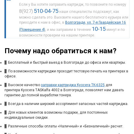
Если у Вы хотите заправить картридж, то позвоните по номеру
510-04-75
8(927)
наши специалисты подскажут, как
можно сделать это. Вызовите нашего бесплатного курьера или
приходите к нам в офис, в
Волгограде, ул. 7-я Гвардейская 16
10-15
(Помещение 4)
, и мы заправим в течение
минут и по
возможности проверим на нашем принтере.
Почему надо обратиться к нам?
1
Бесплатный и быстрый выезд в Волгограде до офиса или квартиры.
2
По возможности картриджи проходит тестовую печать на принтерах в
офисе.
3
Высокое качество
заправки картриджа Kyocera TK-6325
для
принтера Kyocera TASKalfa 4002 в Волгограде, позволяет нам давать
гарантию до полной выработки тонера.
4
Всегда в наличии широкий ассортимент запасных частей картриджа.
5
Для новых клиентов возможны подарки, для постоянных
индивидуальные скидки.
6
Различные способы оплаты «Наличный» и «Безналичный» расчет.