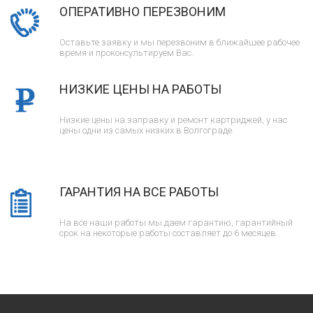
ОПЕРАТИВНО ПЕРЕЗВОНИМ
Оставьте заявку и мы перезвоним в ближайшее рабочее
время и проконсультируем Вас.
НИЗКИЕ ЦЕНЫ НА РАБОТЫ
Низкие цены на заправку и ремонт картриджей, у нас
цены одни из самых низких в Волгограде.
ГАРАНТИЯ НА ВСЕ РАБОТЫ
На все наши работы мы даем гарантию, гарантийный
срок на некоторые работы составляет до 6 месяцев.