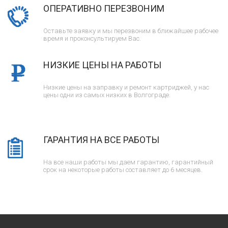
ОПЕРАТИВНО ПЕРЕЗВОНИМ
Оставьте заявку и мы перезвоним в ближайшее рабочее
время и проконсультируем Вас.
НИЗКИЕ ЦЕНЫ НА РАБОТЫ
Низкие цены на заправку и ремонт картриджей, у нас
цены одни из самых низких в Волгограде.
ГАРАНТИЯ НА ВСЕ РАБОТЫ
На все наши работы мы даем гарантию, гарантийный
срок на некоторые работы составляет до 6 месяцев.