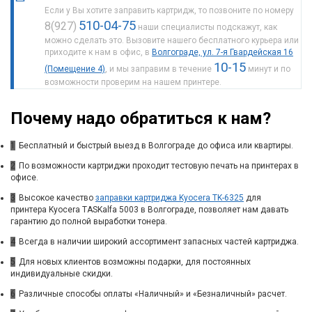
Если у Вы хотите заправить картридж, то позвоните по номеру
510-04-75
8(927)
наши специалисты подскажут, как
можно сделать это. Вызовите нашего бесплатного курьера или
приходите к нам в офис, в
Волгограде, ул. 7-я Гвардейская 16
10-15
(Помещение 4)
, и мы заправим в течение
минут и по
возможности проверим на нашем принтере.
Почему надо обратиться к нам?
1
Бесплатный и быстрый выезд в Волгограде до офиса или квартиры.
2
По возможности картриджи проходит тестовую печать на принтерах в
офисе.
3
Высокое качество
заправки картриджа Kyocera TK-6325
для
принтера Kyocera TASKalfa 5003 в Волгограде, позволяет нам давать
гарантию до полной выработки тонера.
4
Всегда в наличии широкий ассортимент запасных частей картриджа.
5
Для новых клиентов возможны подарки, для постоянных
индивидуальные скидки.
6
Различные способы оплаты «Наличный» и «Безналичный» расчет.