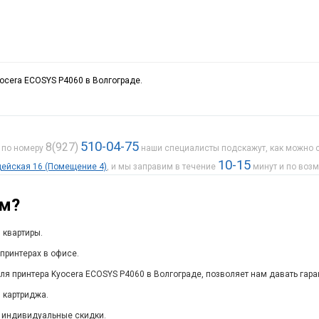
yocera ECOSYS P4060 в Волгограде.
510-04-75
8(927)
е по номеру
наши специалисты подскажут, как можно с
10-15
рдейская 16 (Помещение 4)
, и мы заправим в течение
минут и по воз
ам?
 квартиры.
принтерах в офисе.
ля принтера Kyocera ECOSYS P4060 в Волгограде, позволяет нам давать гара
 картриджа.
 индивидуальные скидки.