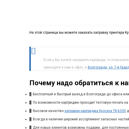
На этой странице вы можете заказать заправку принтера K
Если у Вы хотите заправить картридж, то позвонит
приходите к нам в офис, в
Волгограде, ул. 7-я Гва
Почему надо обратиться к н
1
Бесплатный и быстрый выезд в Волгограде до офиса или
2
По возможности картриджи проходит тестовую печать на 
3
Высокое качество
заправки картриджа Kyocera TK-6330
д
4
Всегда в наличии широкий ассортимент запасных частей
5
Для новых клиентов возможны подарки, для постоянных