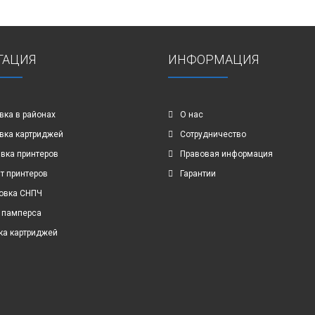
ГАЦИЯ
ИНФОРМАЦИЯ
вка в районах
О нас
вка картриджей
Сотрудничество
вка принтеров
Правовая информация
т принтеров
Гарантии
овка СНПЧ
 памперса
ка картриджей