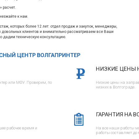
 расчет.
иезжайте к нам.
таж, которых более 12 лет: отдел продаж и закупок, менеджеры,
м довольных клиентов и внимательно рассматриваем все Ваши
о дадим техническую консультацию.
ИСНЫЙ ЦЕНТР ВОЛГАПРИНТЕР
НИЗКИЕ ЦЕНЫ 
тер или МФУ. Проверим, по
Низкие цены на заправ
низких в Волгограде.
ГАРАНТИЯ НА В
ее рабочее время и
На все наши работы м
работы составляет до 