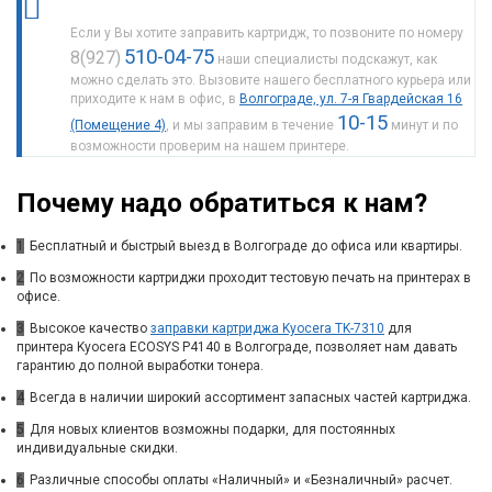
Если у Вы хотите заправить картридж, то позвоните по номеру
510-04-75
8(927)
наши специалисты подскажут, как
можно сделать это. Вызовите нашего бесплатного курьера или
приходите к нам в офис, в
Волгограде, ул. 7-я Гвардейская 16
10-15
(Помещение 4)
, и мы заправим в течение
минут и по
возможности проверим на нашем принтере.
Почему надо обратиться к нам?
1
Бесплатный и быстрый выезд в Волгограде до офиса или квартиры.
2
По возможности картриджи проходит тестовую печать на принтерах в
офисе.
3
Высокое качество
заправки картриджа Kyocera TK-7310
для
принтера Kyocera ECOSYS P4140 в Волгограде, позволяет нам давать
гарантию до полной выработки тонера.
4
Всегда в наличии широкий ассортимент запасных частей картриджа.
5
Для новых клиентов возможны подарки, для постоянных
индивидуальные скидки.
6
Различные способы оплаты «Наличный» и «Безналичный» расчет.