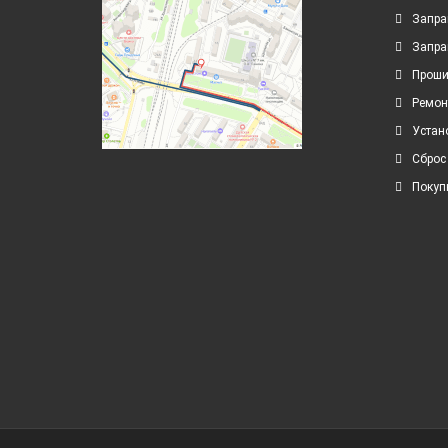
Запра
Запра
Проши
Ремон
Устан
Сброс
Покуп