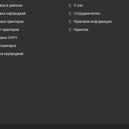
вка в районах
О нас
вка картриджей
Сотрудничество
вка принтеров
Правовая информация
т принтеров
Гарантии
овка СНПЧ
 памперса
ка картриджей