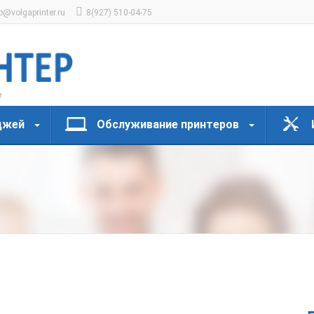
o@volgaprinter.ru
8(927) 510-04-75
джей
Обслуживание принтеров