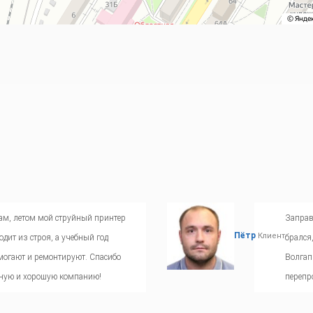
Т
ам, летом мой струйный принтер
Заправ
Пётр
Клиент
одит из строя, а учебный год
брался,
омогают и ремонтируют. Спасибо
Волгап
чную и хорошую компанию!
перепр