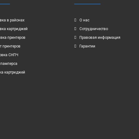
вка в районах
О нас
вка картриджей
Сотрудничество
вка принтеров
Правовая информация
т принтеров
Гарантии
овка СНПЧ
 памперса
ка картриджей