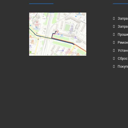
Запра
Запра
Проши
Ремон
Устан
Сброс
Покуп