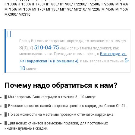
iP1300/ iP1600/ iP1700/ iP1800/ iP1900/ iP2200/ iP2500/ iP2600/ MP140/
MP150/ MP160/ MP170/ MP180/ MP190/ MP210/ MP220/ MP450/ MP460/
MX300/ MX310.
Если у Вы хотите заправить картридж, то позвоните по номеру
510-04-75
8(927)
наши специалисты подскажут, как
можно сделать это. Приходите к нам в офис, в
Волгограде, ул.
5-
7-я Гвардейская 16 (Помещение 4)
, и мы заправим в течение
10
минут.
Почему надо обратиться к нам?
1
Мы заправим Ваш картридж в течении 5—10 минут.
2
Высокое качество нашей заправки цветного картриджа Canon CL-41.
3
По возможности на месте мы проверим отпечаток картриджа.
4
Для новых клиентов возможны подарки, для постоянных
индивидуальные скидки.