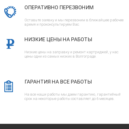
ОПЕРАТИВНО ПЕРЕЗВОНИМ
Оставьте заявку и мы перезвоним в ближайшее рабочее
время и проконсультируем Вас.
НИЗКИЕ ЦЕНЫ НА РАБОТЫ
Низкие цены на заправку и ремонт картриджей, у нас
цены одни из самых низких в Волгограде.
ГАРАНТИЯ НА ВСЕ РАБОТЫ
На все наши работы мы даем гарантию, гарантийный
срок на некоторые работы составляет до 6 месяцев.