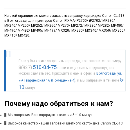
На этой странице вы можете заказать заправку картриджа Canon CL-513
в Волгограде, для принтеров Canon PIXMA-iP2700/ iP2702/ MP230/
MP240/ MP250/ MP252/ MP260/ MP270/ MP272/ MP280/ MP282/ MP480/
MP490/ MP492/ MP495/ MP499/ MX320/ MX330/ MX340/ MX350/ MX360/
MX410/ MX420.
Если у Вы хотите заправить картридж, то позвоните по номеру
510-04-75
8(927)
наши специалисты подскажут, как
можно сделать это. Приходите к нам в офис, в
Волгограде, ул.
5-
7-я Гвардейская 16 (Помещение 4)
, и мы заправим в течение
10
минут.
Почему надо обратиться к нам?
1
Мы заправим Ваш картридж в течении 5—10 минут.
2
Высокое качество нашей заправки цветного картриджа Canon CL-513.