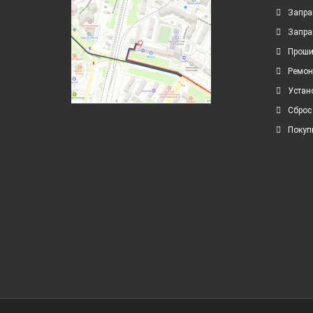
Запра
Запра
Проши
Ремон
Устан
Сброс
Покуп