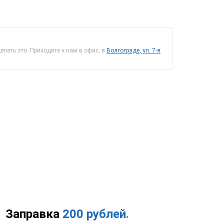
лать это. Приходите к нам в офис, в
Волгограде, ул. 7-я
Заправка
200 рублей
.