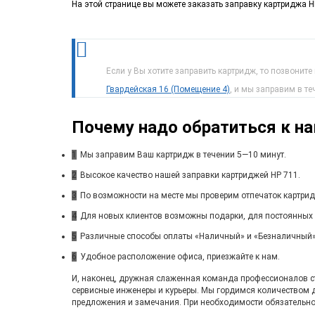
На этой странице вы можете заказать заправку картриджа H
Если у Вы хотите заправить картридж, то позвоните
Гвардейская 16 (Помещение 4)
, и мы заправим в т
Почему надо обратиться к н
1
Мы заправим Ваш картридж в течении 5—10 минут.
2
Высокое качество нашей заправки картриджей HP 711.
3
По возможности на месте мы проверим отпечаток картри
4
Для новых клиентов возможны подарки, для постоянных
5
Различные способы оплаты «Наличный» и «Безналичный»
6
Удобное расположение офиса, приезжайте к нам.
И, наконец, дружная слаженная команда профессионалов ста
сервисные инженеры и курьеры. Мы гордимся количеством 
предложения и замечания. При необходимости обязательно