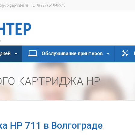
o@volgaprinter.ru
8(927) 510-04-75
джей
Обслуживание принтеров
ОГО КАРТРИДЖА HP
а HP 711 в Волгограде