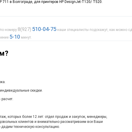
P 711 в Волгограде, для принтеров HP DesignJet-T120/ T520.
510-04-75
8(927)
 по номеру
наши специалисты подскажут, как можно сде
5-10
ечение
минут.
ам?
джа.
 индивидуальные скидки.
 расчет.
ж, которых более 12 лет: отдел продаж и закупок, менеджеры,
довольных клиентов и внимательно рассматриваем все Ваши
 дадим техническую консультацию.