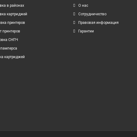
вка в районах
О нас
вка картриджей
Сотрудничество
вка принтеров
Правовая информация
т принтеров
Гарантии
овка СНПЧ
 памперса
ка картриджей