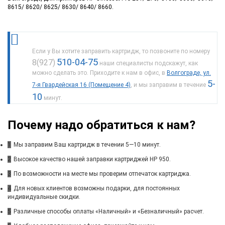
8615/ 8620/ 8625/ 8630/ 8640/ 8660.
Если у Вы хотите заправить картридж, то позвоните по номеру
510-04-75
8(927)
наши специалисты подскажут, как
можно сделать это. Приходите к нам в офис, в
Волгограде, ул.
5-
7-я Гвардейская 16 (Помещение 4)
, и мы заправим в течение
10
минут.
Почему надо обратиться к нам?
1
Мы заправим Ваш картридж в течении 5—10 минут.
2
Высокое качество нашей заправки картриджей HP 950.
3
По возможности на месте мы проверим отпечаток картриджа.
4
Для новых клиентов возможны подарки, для постоянных
индивидуальные скидки.
5
Различные способы оплаты «Наличный» и «Безналичный» расчет.