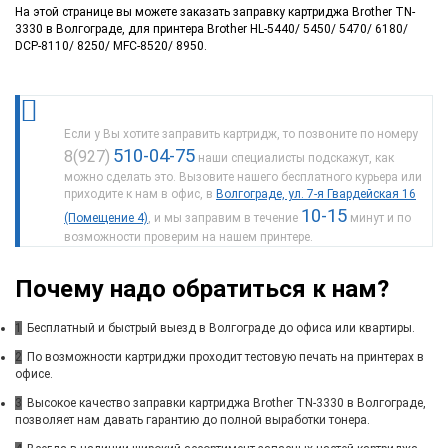
На этой странице вы можете заказать заправку картриджа Brother TN-
3330 в Волгограде, для принтера Brother HL-5440/ 5450/ 5470/ 6180/
DCP-8110/ 8250/ MFC-8520/ 8950.
Если у Вы хотите заправить картридж, то позвоните по номеру
510-04-75
8(927)
наши специалисты подскажут, как
можно сделать это. Вызовите нашего бесплатного курьера или
приходите к нам в офис, в
Волгограде, ул. 7-я Гвардейская 16
10-15
(Помещение 4)
, и мы заправим в течение
минут и по
возможности проверим на нашем принтере.
Почему надо обратиться к нам?
1
Бесплатный и быстрый выезд в Волгограде до офиса или квартиры.
2
По возможности картриджи проходит тестовую печать на принтерах в
офисе.
3
Высокое качество заправки картриджа Brother TN-3330 в Волгограде,
позволяет нам давать гарантию до полной выработки тонера.