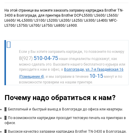
На этой странице вы можете заказать заправку картриджа Brother TN-
3430 в Волгограде, для принтера Brother DCP-L5500/ L5600/ L5650/
L6600/ HL-L5000/ L5100/ L5200/ L6200/ L6250/ L6300/ L6400/ MFC-
L5700/ L5750/ L6700/ L6750/ L6800/ L6900.
Если у Вы хотите заправить картридж, то позвоните по номеру
510-04-75
8(927)
наши специалисты подскажут, как
можно сделать это. Вызовите нашего бесплатного курьера или
приходите к нам в офис, в
Волгограде, ул. 7-я Гвардейская 16
10-15
(Помещение 4)
, и мы заправим в течение
минут и по
возможности проверим на нашем принтере.
Почему надо обратиться к нам?
1
Бесплатный и быстрый выезд в Волгограде до офиса или квартиры.
2
По возможности картриджи проходит тестовую печать на принтерах в
офисе.
3
Высокое качество заправки картриджа Brother TN-3430 в Волгограде,