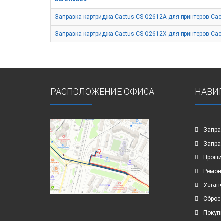
Заправка картриджа Cactus CS-Q2612A для принтеров Cac
Заправка картриджа Cactus CS-Q2612X для принтеров Cac
РАСПОЛОЖЕНИЕ ОФИСА
НАВИ
Запра
Запра
Проши
Ремон
Устан
Сброс
Покуп