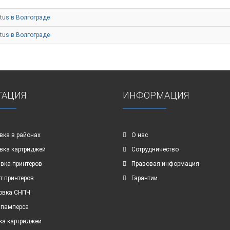
tus в Волгограде
tus в Волгограде
ГАЦИЯ
ИНФОРМАЦИЯ
вка в районах
О нас
вка картриджей
Сотрудничество
вка принтеров
Правовая информация
т принтеров
Гарантии
овка СНПЧ
 памперса
ка картриджей