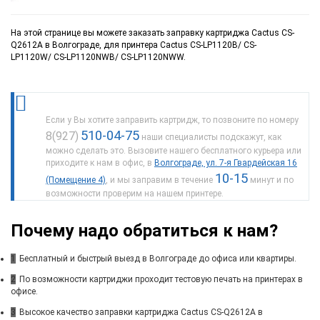
На этой странице вы можете заказать заправку картриджа Cactus CS-
Q2612A в Волгограде, для принтера Cactus CS-LP1120B/ CS-
LP1120W/ CS-LP1120NWB/ CS-LP1120NWW.
Если у Вы хотите заправить картридж, то позвоните по номеру
510-04-75
8(927)
наши специалисты подскажут, как
можно сделать это. Вызовите нашего бесплатного курьера или
приходите к нам в офис, в
Волгограде, ул. 7-я Гвардейская 16
10-15
(Помещение 4)
, и мы заправим в течение
минут и по
возможности проверим на нашем принтере.
Почему надо обратиться к нам?
1
Бесплатный и быстрый выезд в Волгограде до офиса или квартиры.
2
По возможности картриджи проходит тестовую печать на принтерах в
офисе.
3
Высокое качество заправки картриджа Cactus CS-Q2612A в