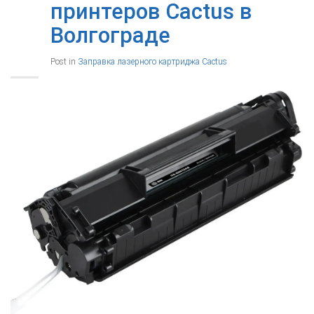
принтеров Cactus в
Волгограде
Post in
Заправка лазерного картриджа Cactus