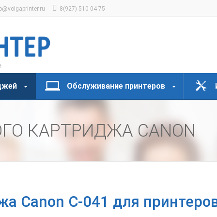
o@volgaprinter.ru
8(927) 510-04-75
джей
Обслуживание принтеров
ОГО КАРТРИДЖА CANON
жа Canon C-041 для принтеров