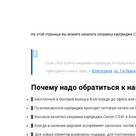
На этой странице вы можете заказать заправку картриджа C
Если у Вы хотите заправить картридж, то позвоните
приходите к нам в офис, в
Волгограде, ул. 7-я Гвар
Почему надо обратиться к н
1
Бесплатный и быстрый выезд в Волгограде до офиса или 
2
По возможности картриджи проходит тестовую печать на п
3
Высокое качество заправки картриджа Canon C-041 в Вол
4
Всегда в наличии широкий ассортимент запасных частей 
5
Для новых клиентов возможны подарки, для постоянных