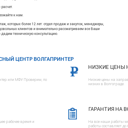
 расчет.
езжайте к нам.
ж, которых более 12 лет: отдел продаж и закупок, менеджеры,
довольных клиентов и внимательно рассматриваем все Ваши
 дадим техническую консультацию.
ИСНЫЙ ЦЕНТР ВОЛГАПРИНТЕР
НИЗКИЕ ЦЕНЫ 
тер или МФУ. Проверим, по
Низкие цены на заправ
низких в Волгограде.
ГАРАНТИЯ НА В
ее рабочее время и
На все наши работы м
работы составляет до 