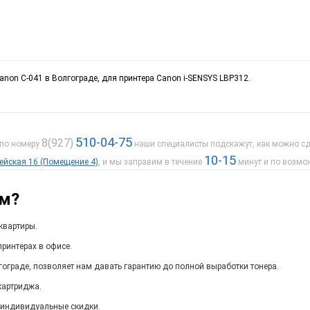
anon C-041 в Волгограде, для принтера Canon i-SENSYS LBP312.
510-04-75
8(927)
 по номеру
наши специалисты подскажут, как можно сде
10-15
дейская 16 (Помещение 4)
, и мы заправим в течение
минут и по возмо
ам?
квартиры.
ринтерах в офисе.
гограде, позволяет нам давать гарантию до полной выработки тонера.
картриджа.
 индивидуальные скидки.