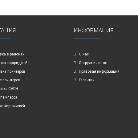
ГАЦИЯ
ИНФОРМАЦИЯ
вка в районах
О нас
вка картриджей
Сотрудничество
вка принтеров
Правовая информация
т принтеров
Гарантии
овка СНПЧ
 памперса
ка картриджей