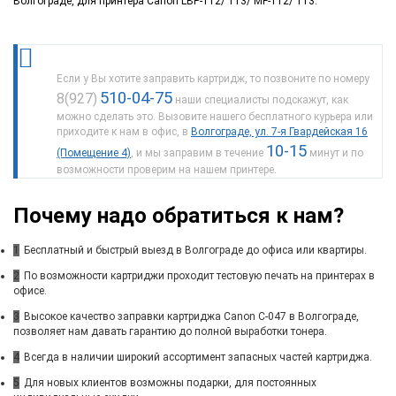
Волгограде, для принтера Canon LBP-112/ 113/ MF-112/ 113.
Если у Вы хотите заправить картридж, то позвоните по номеру
510-04-75
8(927)
наши специалисты подскажут, как
можно сделать это. Вызовите нашего бесплатного курьера или
приходите к нам в офис, в
Волгограде, ул. 7-я Гвардейская 16
10-15
(Помещение 4)
, и мы заправим в течение
минут и по
возможности проверим на нашем принтере.
Почему надо обратиться к нам?
1
Бесплатный и быстрый выезд в Волгограде до офиса или квартиры.
2
По возможности картриджи проходит тестовую печать на принтерах в
офисе.
3
Высокое качество заправки картриджа Canon C-047 в Волгограде,
позволяет нам давать гарантию до полной выработки тонера.
4
Всегда в наличии широкий ассортимент запасных частей картриджа.
5
Для новых клиентов возможны подарки, для постоянных