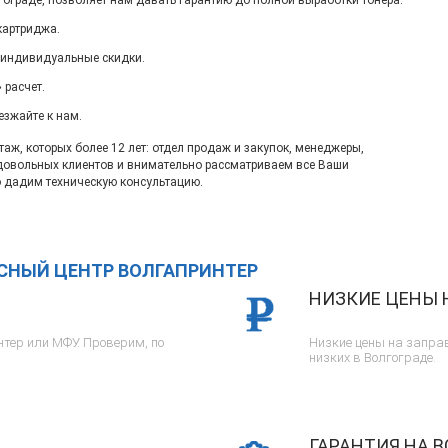
гограде, позволяет нам давать гарантию до полной выработки тонера.
картриджа.
 индивидуальные скидки.
 расчет.
езжайте к нам.
ж, которых более 12 лет: отдел продаж и закупок, менеджеры,
довольных клиентов и внимательно рассматриваем все Ваши
 дадим техническую консультацию.
ИСНЫЙ ЦЕНТР ВОЛГАПРИНТЕР
НИЗКИЕ ЦЕНЫ 
тер или МФУ. Проверим, по
Низкие цены на заправ
низких в Волгограде.
ГАРАНТИЯ НА В