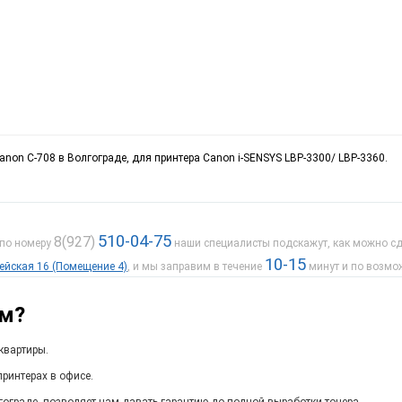
anon C-708 в Волгограде, для принтера Canon i-SENSYS LBP-3300/ LBP-3360.
510-04-75
8(927)
 по номеру
наши специалисты подскажут, как можно сде
10-15
дейская 16 (Помещение 4)
, и мы заправим в течение
минут и по возмо
ам?
квартиры.
ринтерах в офисе.