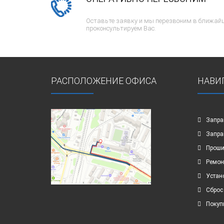
Оставьте заявку и мы перезвоним в ближайш
проконсультируем Вас.
РАСПОЛОЖЕНИЕ ОФИСА
НАВИ
Запра
Запра
Проши
Ремон
Устан
Сброс
Покуп