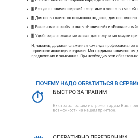
3
Высокое качество заправки картриджа Canon C-708 в Вол
4
Всегда в наличии широкий ассортимент запасных частей 
5
Для новых клиентов возможны подарки, для постоянных
6
Различные способы оплаты «Наличный» и «Безналичный»
7
Удобное расположение офиса, для получения скидки при
И, наконец, дружная слаженная команда профессионалов ста
сервисные инженеры и курьеры. Мы гордимся количеством 
предложения и замечания. При необходимости обязательно
ПОЧЕМУ НАДО ОБРАТИТЬСЯ В СЕРВ
БЫСТРО ЗАПРАВИМ
Быстро заправим и отремонтируем Ваш прин
возможности на нашем принтере.
ОПЕРАТИВНО ПЕРЕЗВОНИМ