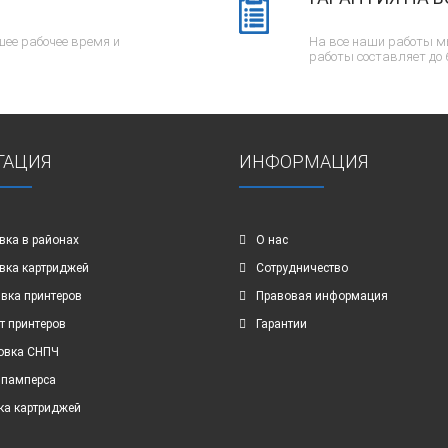
ее рабочее время и
На все наши работы м
работы составляет до 
ГАЦИЯ
ИНФОРМАЦИЯ
вка в районах
О нас
вка картриджей
Сотрудничество
вка принтеров
Правовая информация
т принтеров
Гарантии
овка СНПЧ
 памперса
ка картриджей