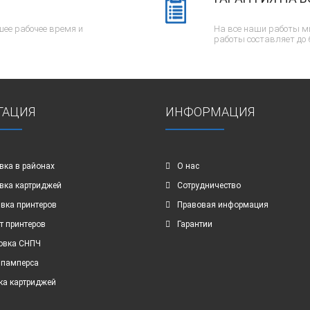
ее рабочее время и
На все наши работы м
работы составляет до 
ГАЦИЯ
ИНФОРМАЦИЯ
вка в районах
О нас
вка картриджей
Сотрудничество
вка принтеров
Правовая информация
т принтеров
Гарантии
овка СНПЧ
 памперса
ка картриджей