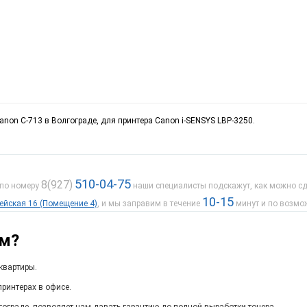
anon C-713 в Волгограде, для принтера Canon i-SENSYS LBP-3250.
510-04-75
8(927)
 по номеру
наши специалисты подскажут, как можно сде
10-15
дейская 16 (Помещение 4)
, и мы заправим в течение
минут и по возмо
ам?
квартиры.
ринтерах в офисе.