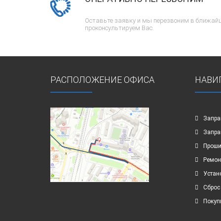
Оставьте заявку и мы перезвоним в ближайш
проконсультируем Вас.
РАСПОЛОЖЕНИЕ ОФИСА
НАВИ
Запра
Запра
Проши
Ремон
Устан
Сброс
Покуп