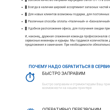
3
Высокое качество заправки картриджа Canon C-713 в Вол
4
Всегда в наличии широкий ассортимент запасных частей 
5
Для новых клиентов возможны подарки, для постоянных
6
Различные способы оплаты «Наличный» и «Безналичный»
7
Удобное расположение офиса, для получения скидки при
И, наконец, дружная слаженная команда профессионалов ста
сервисные инженеры и курьеры. Мы гордимся количеством 
предложения и замечания. При необходимости обязательно
ПОЧЕМУ НАДО ОБРАТИТЬСЯ В СЕРВ
БЫСТРО ЗАПРАВИМ
Быстро заправим и отремонтируем Ваш прин
возможности на нашем принтере.
ОПЕРАТИВНО ПЕРЕЗВОНИМ