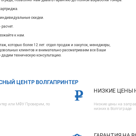
гограде, позволяет нам давать гарантию до полной выработки тонера.
картриджа.
 индивидуальные скидки.
 расчет.
езжайте к нам.
ж, которых более 12 лет: отдел продаж и закупок, менеджеры,
довольных клиентов и внимательно рассматриваем все Ваши
 дадим техническую консультацию.
ИСНЫЙ ЦЕНТР ВОЛГАПРИНТЕР
НИЗКИЕ ЦЕНЫ 
тер или МФУ. Проверим, по
Низкие цены на заправ
низких в Волгограде.
ГАРАНТИЯ НА В