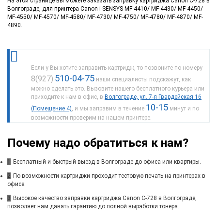
На этой странице вы можете заказать заправку картриджа Canon C-728 в
Волгограде, для принтера Canon i-SENSYS MF-4410/ MF-4430/ MF-4450/
MF-4550/ MF-4570/ MF-4580/ MF-4730/ MF-4750/ MF-4780/ MF-4870/ MF-
4890.
Если у Вы хотите заправить картридж, то позвоните по номеру
510-04-75
8(927)
наши специалисты подскажут, как
можно сделать это. Вызовите нашего бесплатного курьера или
приходите к нам в офис, в
Волгограде, ул. 7-я Гвардейская 16
10-15
(Помещение 4)
, и мы заправим в течение
минут и по
возможности проверим на нашем принтере.
Почему надо обратиться к нам?
1
Бесплатный и быстрый выезд в Волгограде до офиса или квартиры.
2
По возможности картриджи проходит тестовую печать на принтерах в
офисе.
3
Высокое качество заправки картриджа Canon C-728 в Волгограде,
позволяет нам давать гарантию до полной выработки тонера.