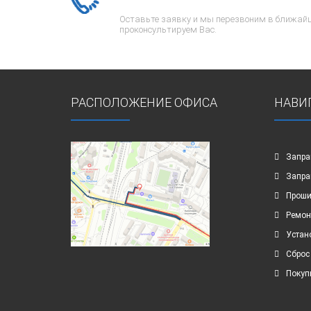
Оставьте заявку и мы перезвоним в ближайш
проконсультируем Вас.
РАСПОЛОЖЕНИЕ ОФИСА
НАВИ
Запра
Запра
Проши
Ремон
Устан
Сброс
Покуп