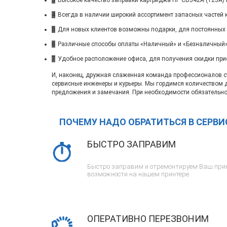
3
Высокое качество заправки картриджа HP CB542A (125A) 
4
Всегда в наличии широкий ассортимент запасных частей 
5
Для новых клиентов возможны подарки, для постоянных
6
Различные способы оплаты «Наличный» и «Безналичный»
7
Удобное расположение офиса, для получения скидки при
И, наконец, дружная слаженная команда профессионалов ста
сервисные инженеры и курьеры. Мы гордимся количеством 
предложения и замечания. При необходимости обязательно
ПОЧЕМУ НАДО ОБРАТИТЬСЯ В СЕРВ
БЫСТРО ЗАПРАВИМ
Быстро заправим и отремонтируем Ваш прин
возможности на нашем принтере.
ОПЕРАТИВНО ПЕРЕЗВОНИМ