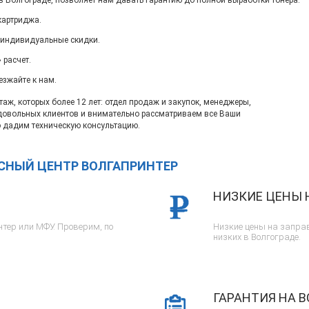
в Волгограде, позволяет нам давать гарантию до полной выработки тонера.
картриджа.
 индивидуальные скидки.
 расчет.
езжайте к нам.
ж, которых более 12 лет: отдел продаж и закупок, менеджеры,
довольных клиентов и внимательно рассматриваем все Ваши
 дадим техническую консультацию.
ИСНЫЙ ЦЕНТР ВОЛГАПРИНТЕР
НИЗКИЕ ЦЕНЫ 
тер или МФУ. Проверим, по
Низкие цены на заправ
низких в Волгограде.
ГАРАНТИЯ НА В