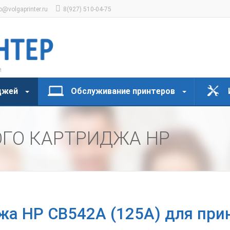
o@volgaprinter.ru
8(927) 510-04-75
джей
Обслуживание принтеров
ОГО КАРТРИДЖА HP
жа HP CB542A (125A) для прин