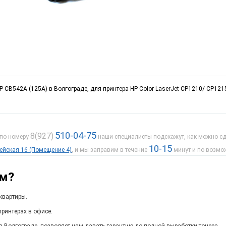
P CB542A (125A) в Волгограде, для принтера HP Color LaserJet CP1210/ CP12
510-04-75
8(927)
 по номеру
наши специалисты подскажут, как можно сде
10-15
дейская 16 (Помещение 4)
, и мы заправим в течение
минут и по возмо
ам?
квартиры.
ринтерах в офисе.