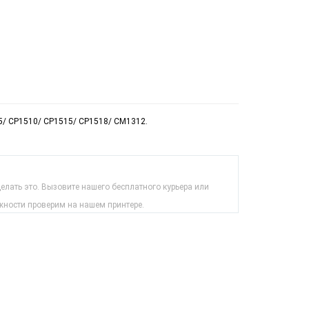
15/ CP1510/ CP1515/ CP1518/ CM1312.
лать это. Вызовите нашего бесплатного курьера или
жности проверим на нашем принтере.