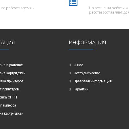
ее рабочее время и
На все наши работы м
работы составляет до 
ГАЦИЯ
ИНФОРМАЦИЯ
вка в районах
О нас
вка картриджей
Сотрудничество
вка принтеров
Правовая информация
т принтеров
Гарантии
овка СНПЧ
 памперса
ка картриджей