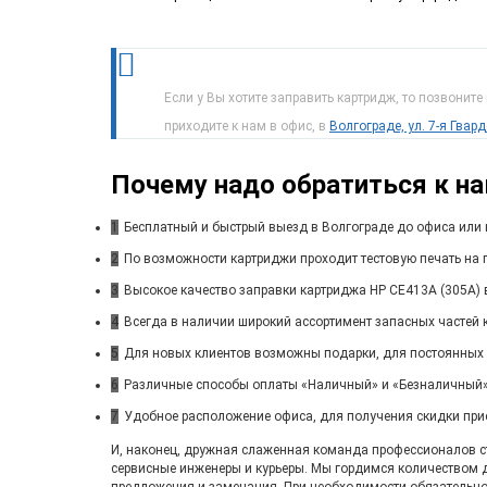
Если у Вы хотите заправить картридж, то позвоните
приходите к нам в офис, в
Волгограде, ул. 7-я Гвар
Почему надо обратиться к н
1
Бесплатный и быстрый выезд в Волгограде до офиса или 
2
По возможности картриджи проходит тестовую печать на п
3
Высокое качество заправки картриджа HP CE413A (305A) 
4
Всегда в наличии широкий ассортимент запасных частей 
5
Для новых клиентов возможны подарки, для постоянных
6
Различные способы оплаты «Наличный» и «Безналичный»
7
Удобное расположение офиса, для получения скидки при
И, наконец, дружная слаженная команда профессионалов ста
сервисные инженеры и курьеры. Мы гордимся количеством 