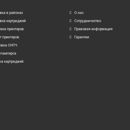
вка в районах
О нас
вка картриджей
Сотрудничество
вка принтеров
Правовая информация
т принтеров
Гарантии
овка СНПЧ
 памперса
ка картриджей