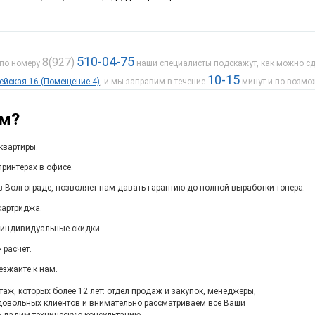
510-04-75
8(927)
 по номеру
наши специалисты подскажут, как можно сде
10-15
дейская 16 (Помещение 4)
, и мы заправим в течение
минут и по возмо
ам?
квартиры.
ринтерах в офисе.
в Волгограде, позволяет нам давать гарантию до полной выработки тонера.
картриджа.
 индивидуальные скидки.
 расчет.
езжайте к нам.
ж, которых более 12 лет: отдел продаж и закупок, менеджеры,
довольных клиентов и внимательно рассматриваем все Ваши