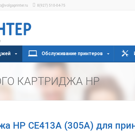
o@volgaprinter.ru
8(927) 510-04-75
джей
Обслуживание принтеров
ОГО КАРТРИДЖА HP
жа HP CE413A (305A) для прин