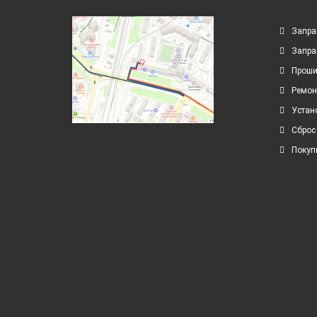
Запра
Запра
Проши
Ремон
Устан
Сброс
Покуп