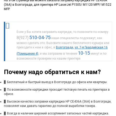
На этой странице вы можете заказать заправку картриджа HP CE436A
(36A) в Волгограде, для принтера HP LaserJet P1505/ M1120 MFP/ M1522
MFP.
Если у Вы хотите заправить картридж, то позвоните по номеру
510-04-75
8(927)
наши специалисты подскажут, как
можно сделать это. Вызовите нашего бесплатного курьера или
приходите к нам в офис, в
Волгограде, ул. 7-я Гвардейская 16
10-15
(Помещение 4)
, и мы заправим в течение
минут и по
возможности проверим на нашем принтере.
Почему надо обратиться к нам?
1
Бесплатный и быстрый выезд в Волгограде до офиса или квартиры.
2
По возможности картриджи проходит тестовую печать на принтерах в
офисе.
3
Высокое качество заправки картриджа HP CE436A (36A) в Волгограде,
позволяет нам давать гарантию до полной выработки тонера.
4
Всегда в наличии широкий ассортимент запасных частей картриджа.