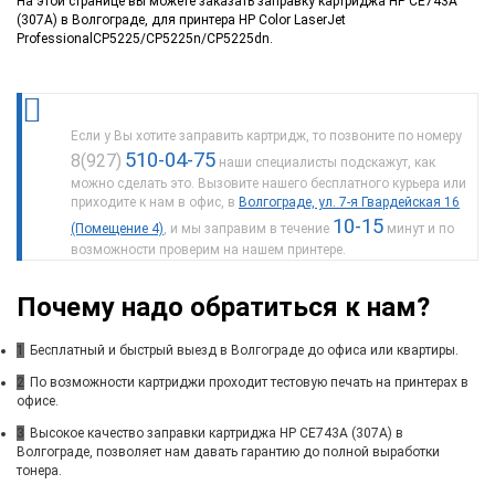
На этой странице вы можете заказать заправку картриджа HP CE743A
(307A) в Волгограде, для принтера HP Color LaserJet
ProfessionalCP5225/CP5225n/CP5225dn.
Если у Вы хотите заправить картридж, то позвоните по номеру
510-04-75
8(927)
наши специалисты подскажут, как
можно сделать это. Вызовите нашего бесплатного курьера или
приходите к нам в офис, в
Волгограде, ул. 7-я Гвардейская 16
10-15
(Помещение 4)
, и мы заправим в течение
минут и по
возможности проверим на нашем принтере.
Почему надо обратиться к нам?
1
Бесплатный и быстрый выезд в Волгограде до офиса или квартиры.
2
По возможности картриджи проходит тестовую печать на принтерах в
офисе.
3
Высокое качество заправки картриджа HP CE743A (307A) в
Волгограде, позволяет нам давать гарантию до полной выработки
тонера.