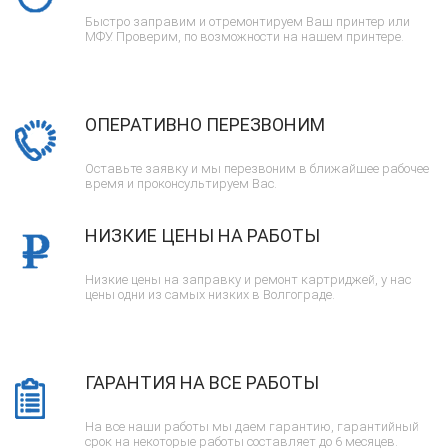
Быстро заправим и отремонтируем Ваш принтер или
МФУ. Проверим, по возможности на нашем принтере.
ОПЕРАТИВНО ПЕРЕЗВОНИМ
Оставьте заявку и мы перезвоним в ближайшее рабочее
время и проконсультируем Вас.
НИЗКИЕ ЦЕНЫ НА РАБОТЫ
Низкие цены на заправку и ремонт картриджей, у нас
цены одни из самых низких в Волгограде.
ГАРАНТИЯ НА ВСЕ РАБОТЫ
На все наши работы мы даем гарантию, гарантийный
срок на некоторые работы составляет до 6 месяцев.