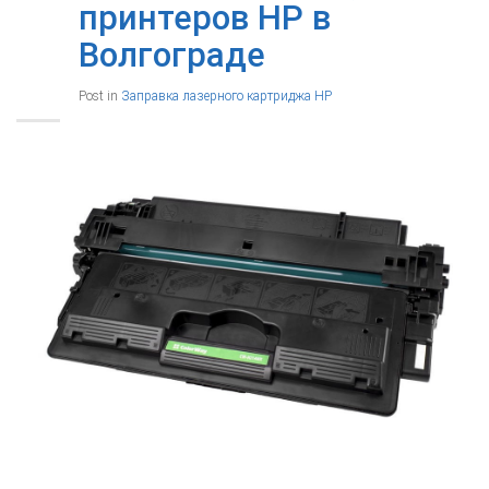
принтеров HP в
Волгограде
Post in
Заправка лазерного картриджа HP