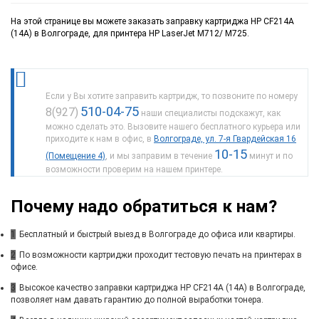
На этой странице вы можете заказать заправку картриджа HP CF214A
(14A) в Волгограде, для принтера HP LaserJet M712/ M725.
Если у Вы хотите заправить картридж, то позвоните по номеру
510-04-75
8(927)
наши специалисты подскажут, как
можно сделать это. Вызовите нашего бесплатного курьера или
приходите к нам в офис, в
Волгограде, ул. 7-я Гвардейская 16
10-15
(Помещение 4)
, и мы заправим в течение
минут и по
возможности проверим на нашем принтере.
Почему надо обратиться к нам?
1
Бесплатный и быстрый выезд в Волгограде до офиса или квартиры.
2
По возможности картриджи проходит тестовую печать на принтерах в
офисе.
3
Высокое качество заправки картриджа HP CF214A (14A) в Волгограде,
позволяет нам давать гарантию до полной выработки тонера.