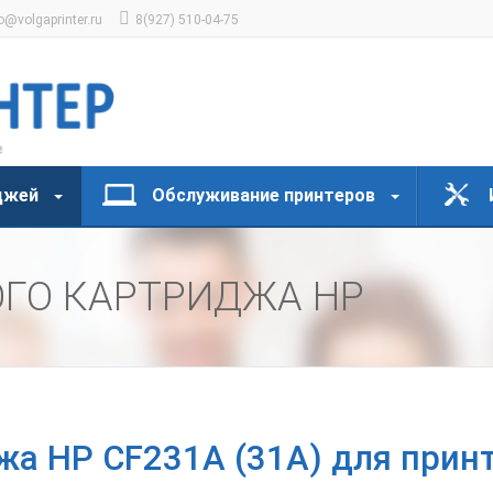
o@volgaprinter.ru
8(927) 510-04-75
джей
Обслуживание принтеров
ОГО КАРТРИДЖА HP
жа HP CF231A (31A) для принт