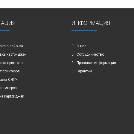
ГАЦИЯ
ИНФОРМАЦИЯ
вка в районах
О нас
вка картриджей
Сотрудничество
вка принтеров
Правовая информация
т принтеров
Гарантии
овка СНПЧ
 памперса
ка картриджей