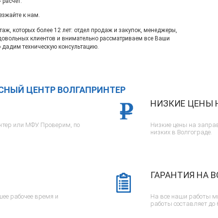
 расчет.
езжайте к нам.
ж, которых более 12 лет: отдел продаж и закупок, менеджеры,
довольных клиентов и внимательно рассматриваем все Ваши
 дадим техническую консультацию.
ИСНЫЙ ЦЕНТР ВОЛГАПРИНТЕР
НИЗКИЕ ЦЕНЫ 
тер или МФУ. Проверим, по
Низкие цены на заправ
низких в Волгограде.
ГАРАНТИЯ НА В
ее рабочее время и
На все наши работы м
работы составляет до 