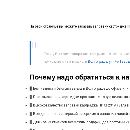
На этой странице вы можете заказать заправку картриджа HP
Если у Вы хотите заправить картридж, то позвоните
приходите к нам в офис, в
Волгограде, ул. 7-я Гвар
Почему надо обратиться к н
1
Бесплатный и быстрый выезд в Волгограде до офиса или 
2
По возможности картриджи проходит тестовую печать на п
3
Высокое качество заправки картриджа HP CF231A (31A) в 
4
Всегда в наличии широкий ассортимент запасных частей 
5
Для новых клиентов возможны подарки, для постоянных