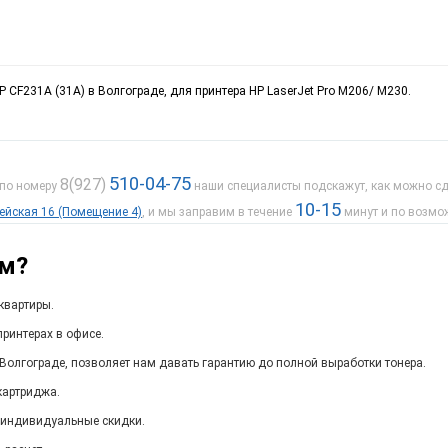
 CF231A (31A) в Волгограде, для принтера HP LaserJet Pro M206/ M230.
510-04-75
8(927)
 по номеру
наши специалисты подскажут, как можно сде
10-15
дейская 16 (Помещение 4)
, и мы заправим в течение
минут и по возмо
ам?
квартиры.
ринтерах в офисе.
Волгограде, позволяет нам давать гарантию до полной выработки тонера.
картриджа.
 индивидуальные скидки.