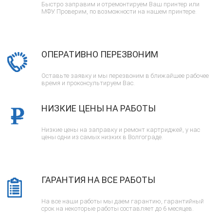
Быстро заправим и отремонтируем Ваш принтер или
МФУ. Проверим, по возможности на нашем принтере.
ОПЕРАТИВНО ПЕРЕЗВОНИМ
Оставьте заявку и мы перезвоним в ближайшее рабочее
время и проконсультируем Вас.
НИЗКИЕ ЦЕНЫ НА РАБОТЫ
Низкие цены на заправку и ремонт картриджей, у нас
цены одни из самых низких в Волгограде.
ГАРАНТИЯ НА ВСЕ РАБОТЫ
На все наши работы мы даем гарантию, гарантийный
срок на некоторые работы составляет до 6 месяцев.