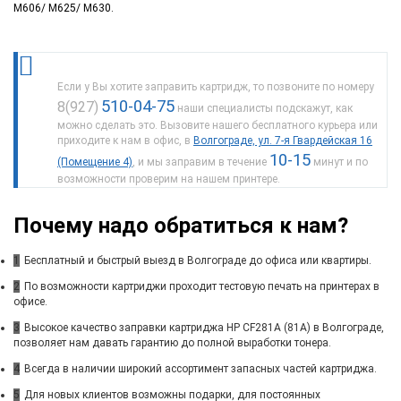
M606/ M625/ M630.
Если у Вы хотите заправить картридж, то позвоните по номеру
510-04-75
8(927)
наши специалисты подскажут, как
можно сделать это. Вызовите нашего бесплатного курьера или
приходите к нам в офис, в
Волгограде, ул. 7-я Гвардейская 16
10-15
(Помещение 4)
, и мы заправим в течение
минут и по
возможности проверим на нашем принтере.
Почему надо обратиться к нам?
1
Бесплатный и быстрый выезд в Волгограде до офиса или квартиры.
2
По возможности картриджи проходит тестовую печать на принтерах в
офисе.
3
Высокое качество заправки картриджа HP CF281A (81A) в Волгограде,
позволяет нам давать гарантию до полной выработки тонера.
4
Всегда в наличии широкий ассортимент запасных частей картриджа.
5
Для новых клиентов возможны подарки, для постоянных