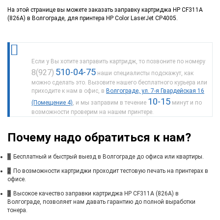
На этой странице вы можете заказать заправку картриджа HP CF311A
(826A) в Волгограде, для принтера HP Color LaserJet CP4005.
Если у Вы хотите заправить картридж, то позвоните по номеру
510-04-75
8(927)
наши специалисты подскажут, как
можно сделать это. Вызовите нашего бесплатного курьера или
приходите к нам в офис, в
Волгограде, ул. 7-я Гвардейская 16
10-15
(Помещение 4)
, и мы заправим в течение
минут и по
возможности проверим на нашем принтере.
Почему надо обратиться к нам?
1
Бесплатный и быстрый выезд в Волгограде до офиса или квартиры.
2
По возможности картриджи проходит тестовую печать на принтерах в
офисе.
3
Высокое качество заправки картриджа HP CF311A (826A) в
Волгограде, позволяет нам давать гарантию до полной выработки
тонера.