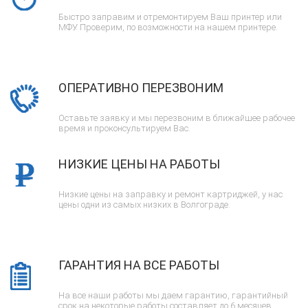
Быстро заправим и отремонтируем Ваш принтер или
МФУ. Проверим, по возможности на нашем принтере.
ОПЕРАТИВНО ПЕРЕЗВОНИМ
Оставьте заявку и мы перезвоним в ближайшее рабочее
время и проконсультируем Вас.
НИЗКИЕ ЦЕНЫ НА РАБОТЫ
Низкие цены на заправку и ремонт картриджей, у нас
цены одни из самых низких в Волгограде.
ГАРАНТИЯ НА ВСЕ РАБОТЫ
На все наши работы мы даем гарантию, гарантийный
срок на некоторые работы составляет до 6 месяцев.