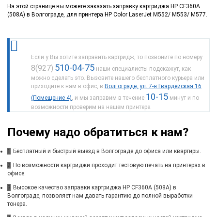
На этой странице вы можете заказать заправку картриджа HP CF360A
(508A) в Волгограде, для принтера HP Color LaserJet M552/ M553/ M577.
Если у Вы хотите заправить картридж, то позвоните по номеру
510-04-75
8(927)
наши специалисты подскажут, как
можно сделать это. Вызовите нашего бесплатного курьера или
приходите к нам в офис, в
Волгограде, ул. 7-я Гвардейская 16
10-15
(Помещение 4)
, и мы заправим в течение
минут и по
возможности проверим на нашем принтере.
Почему надо обратиться к нам?
1
Бесплатный и быстрый выезд в Волгограде до офиса или квартиры.
2
По возможности картриджи проходит тестовую печать на принтерах в
офисе.
3
Высокое качество заправки картриджа HP CF360A (508A) в
Волгограде, позволяет нам давать гарантию до полной выработки
тонера.