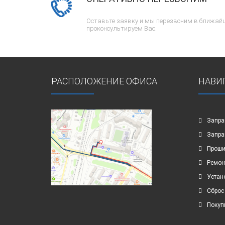
Оставьте заявку и мы перезвоним в ближайш
проконсультируем Вас.
РАСПОЛОЖЕНИЕ ОФИСА
НАВИ
Запра
Запра
Проши
Ремон
Устан
Сброс
Покуп