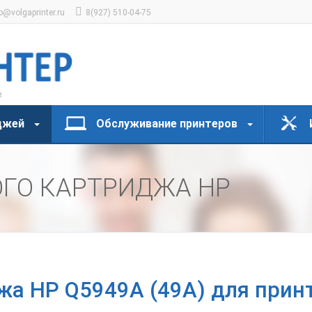
o@volgaprinter.ru
8(927) 510-04-75
джей
Обслуживание принтеров
ОГО КАРТРИДЖА HP
жа HP Q5949A (49A) для принт