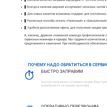
3
Высокое качество заправки картриджа HP Q5949A (49A) в
4
Всегда в наличии широкий ассортимент запасных частей 
5
Для новых клиентов возможны подарки, для постоянных
6
Различные способы оплаты «Наличный» и «Безналичный»
7
Удобное расположение офиса, для получения скидки при
И, наконец, дружная слаженная команда профессионалов ста
сервисные инженеры и курьеры. Мы гордимся количеством 
предложения и замечания. При необходимости обязательно
ПОЧЕМУ НАДО ОБРАТИТЬСЯ В СЕРВ
БЫСТРО ЗАПРАВИМ
Быстро заправим и отремонтируем Ваш прин
возможности на нашем принтере.
ОПЕРАТИВНО ПЕРЕЗВОНИМ