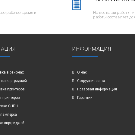
ее рабочее время и
На все наши работы м
работы составляет до 
ГАЦИЯ
ИНФОРМАЦИЯ
вка в районах
О нас
вка картриджей
Сотрудничество
вка принтеров
Правовая информация
т принтеров
Гарантии
овка СНПЧ
 памперса
ка картриджей