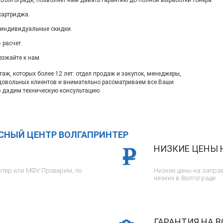
 Волгограде, позволяет нам давать гарантию до полной выработки тонера.
картриджа.
 индивидуальные скидки.
 расчет.
езжайте к нам.
ж, которых более 12 лет: отдел продаж и закупок, менеджеры,
довольных клиентов и внимательно рассматриваем все Ваши
 дадим техническую консультацию.
ИСНЫЙ ЦЕНТР ВОЛГАПРИНТЕР
НИЗКИЕ ЦЕНЫ 
тер или МФУ. Проверим, по
Низкие цены на заправ
низких в Волгограде.
ГАРАНТИЯ НА В