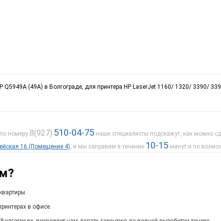
 Q5949A (49A) в Волгограде, для принтера HP LaserJet 1160/ 1320/ 3390/ 339
510-04-75
8(927)
 по номеру
наши специалисты подскажут, как можно сде
10-15
дейская 16 (Помещение 4)
, и мы заправим в течение
минут и по возмо
ам?
квартиры.
ринтерах в офисе.