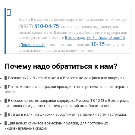
Если у Вы хотите заправить картридж, то позвоните по номеру
510-04-75
8(927)
наши специалисты подскажут, как
можно сделать это. Вызовите нашего бесплатного курьера или
приходите к нам в офис, в
Волгограде, ул. 7-я Гвардейская 16
10-15
(Помещение 4)
, и мы заправим в течение
минут и по
возможности проверим на нашем принтере.
Почему надо обратиться к нам?
1
Бесплатный и быстрый выезд в Волгограде до офиса или квартиры.
2
По возможности картриджи проходит тестовую печать на принтерах в
офисе.
3
Высокое качество заправки картриджа Kyocera TK-1243 в Волгограде,
позволяет нам давать гарантию до полной выработки тонера.
4
Всегда в наличии широкий ассортимент запасных частей картриджа.
5
Для новых клиентов возможны подарки, для постоянных
индивидуальные скидки.