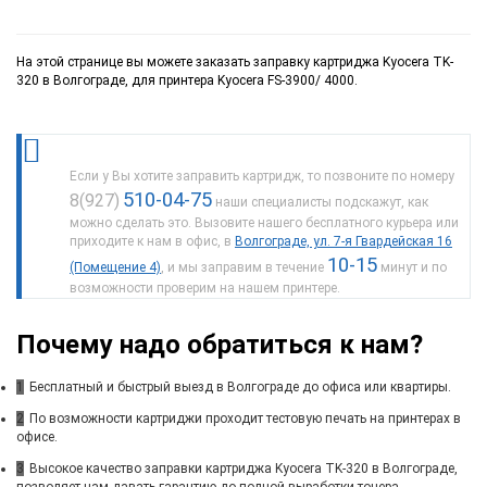
На этой странице вы можете заказать заправку картриджа Kyocera TK-
320 в Волгограде, для принтера Kyocera FS-3900/ 4000.
Если у Вы хотите заправить картридж, то позвоните по номеру
510-04-75
8(927)
наши специалисты подскажут, как
можно сделать это. Вызовите нашего бесплатного курьера или
приходите к нам в офис, в
Волгограде, ул. 7-я Гвардейская 16
10-15
(Помещение 4)
, и мы заправим в течение
минут и по
возможности проверим на нашем принтере.
Почему надо обратиться к нам?
1
Бесплатный и быстрый выезд в Волгограде до офиса или квартиры.
2
По возможности картриджи проходит тестовую печать на принтерах в
офисе.
3
Высокое качество заправки картриджа Kyocera TK-320 в Волгограде,
позволяет нам давать гарантию до полной выработки тонера.