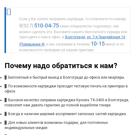
Если у Вы хотите заправить картридж, то позвоните по номеру
510-04-75
8(927)
наши специалисты подскажут, как
можно сделать это. Вызовите нашего бесплатного курьера или
приходите к нам в офис, в
Волгограде, ул. 7-я Гвардейская 16
10-15
(Помещение 4)
, и мы заправим в течение
минут и по
возможности проверим на нашем принтере.
Почему надо обратиться к нам?
1
Бесплатный и быстрый выезд в Волгограде до офиса или квартиры.
2
По возможности картриджи проходит тестовую печать на принтерах в
офисе.
3
Высокое качество заправки картриджа Kyocera TK-3400 в Волгограде,
позволяет нам давать гарантию до полной выработки тонера.
4
Всегда в наличии широкий ассортимент запасных частей картриджа.
5
Для новых клиентов возможны подарки, для постоянных
индивидуальные скидки.