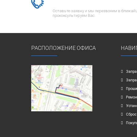
Оставьте заявку и мы перезвоним в ближайш
проконсультируем Вас.
РАСПОЛОЖЕНИЕ ОФИСА
НАВИ
Запра
Запра
Проши
Ремон
Устан
Сброс
Покуп