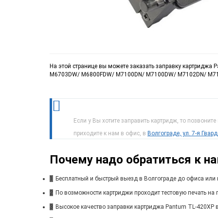
На этой странице вы можете заказать заправку картриджа
M6703DW/ M6800FDW/ M7100DN/ M7100DW/ M7102DN/ M71
Если у Вы хотите заправить картридж, то позвоните
приходите к нам в офис, в
Волгограде, ул. 7-я Гвар
Почему надо обратиться к н
1
Бесплатный и быстрый выезд в Волгограде до офиса или 
2
По возможности картриджи проходит тестовую печать на п
3
Высокое качество заправки картриджа Pantum TL-420XP в