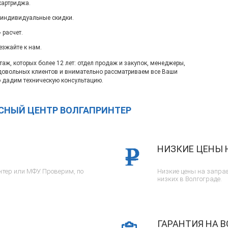
картриджа.
 индивидуальные скидки.
 расчет.
езжайте к нам.
ж, которых более 12 лет: отдел продаж и закупок, менеджеры,
довольных клиентов и внимательно рассматриваем все Ваши
 дадим техническую консультацию.
ИСНЫЙ ЦЕНТР ВОЛГАПРИНТЕР
НИЗКИЕ ЦЕНЫ 
тер или МФУ. Проверим, по
Низкие цены на заправ
низких в Волгограде.
ГАРАНТИЯ НА В