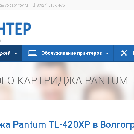
o@volgaprinter.ru
8(927) 510-04-75
джей
Обслуживание принтеров
ОГО КАРТРИДЖА PANTUM
жа Pantum TL-420XP в Волгог