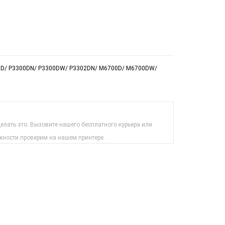
020D/ P3300DN/ P3300DW/ P3302DN/ M6700D/ M6700DW/
лать это. Вызовите нашего бесплатного курьера или
жности проверим на нашем принтере.