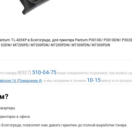
 Pantum TL-420XP в Волгограде, для принтера Pantum P3010D/ P3010DW/ P3
02DW/ M7200FD/ M7200FDN/ M7200FDW/ M7300FDN/ M7300FDW.
510-04-75
8(927)
 по номеру
наши специалисты подскажут, как можно сде
10-15
дейская 16 (Помещение 4)
, и мы заправим в течение
минут и по возмо
ам?
квартиры.
ринтерах в офисе.
 Волгограде, позволяет нам давать гарантию до полной выработки тонера.