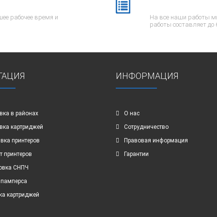
ее рабочее время и
На все наши работы м
работы составляет до 
ГАЦИЯ
ИНФОРМАЦИЯ
вка в районах
О нас
вка картриджей
Сотрудничество
вка принтеров
Правовая информация
т принтеров
Гарантии
овка СНПЧ
 памперса
ка картриджей