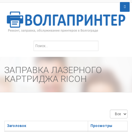
ЗАПРАВКА ЛАЗЕРНОГО
КАРТРИДЖА RICOH
Кол-
во
строк:
Заголовок
Просмотры