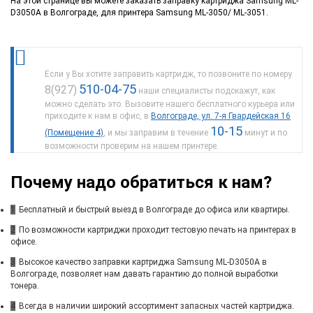
На этой странице вы можете заказать заправку картриджа Samsung ML-
D3050A в Волгограде, для принтера Samsung ML-3050/ ML-3051.
Если у Вы хотите заправить картридж, то позвоните по номеру
510-04-75
8(927)
наши специалисты подскажут, как
можно сделать это. Вызовите нашего бесплатного курьера или
приходите к нам в офис, в
Волгограде, ул. 7-я Гвардейская 16
10-15
(Помещение 4)
, и мы заправим в течение
минут и по
возможности проверим на нашем принтере.
Почему надо обратиться к нам?
1
Бесплатный и быстрый выезд в Волгограде до офиса или квартиры.
2
По возможности картриджи проходит тестовую печать на принтерах в
офисе.
3
Высокое качество заправки картриджа Samsung ML-D3050A в
Волгограде, позволяет нам давать гарантию до полной выработки
тонера.
4
Всегда в наличии широкий ассортимент запасных частей картриджа.