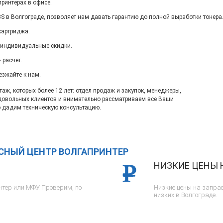
ринтерах в офисе.
 в Волгограде, позволяет нам давать гарантию до полной выработки тонера
картриджа.
 индивидуальные скидки.
 расчет.
езжайте к нам.
ж, которых более 12 лет: отдел продаж и закупок, менеджеры,
довольных клиентов и внимательно рассматриваем все Ваши
 дадим техническую консультацию.
ИСНЫЙ ЦЕНТР ВОЛГАПРИНТЕР
НИЗКИЕ ЦЕНЫ 
тер или МФУ. Проверим, по
Низкие цены на заправ
низких в Волгограде.