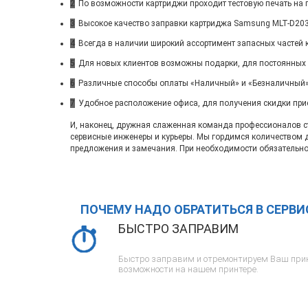
2
По возможности картриджи проходит тестовую печать на п
3
Высокое качество заправки картриджа Samsung MLT-D203S
4
Всегда в наличии широкий ассортимент запасных частей 
5
Для новых клиентов возможны подарки, для постоянных
6
Различные способы оплаты «Наличный» и «Безналичный»
7
Удобное расположение офиса, для получения скидки при
И, наконец, дружная слаженная команда профессионалов ста
сервисные инженеры и курьеры. Мы гордимся количеством 
предложения и замечания. При необходимости обязательно
ПОЧЕМУ НАДО ОБРАТИТЬСЯ В СЕРВ
БЫСТРО ЗАПРАВИМ
Быстро заправим и отремонтируем Ваш прин
возможности на нашем принтере.