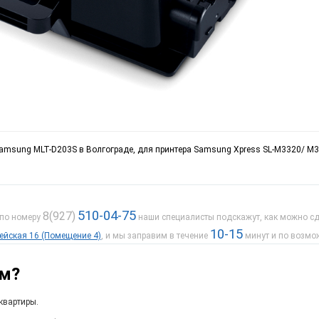
 Samsung MLT-D203S в Волгограде, для принтера Samsung Xpress SL-M3320/ 
510-04-75
8(927)
 по номеру
наши специалисты подскажут, как можно сде
10-15
дейская 16 (Помещение 4)
, и мы заправим в течение
минут и по возмо
ам?
квартиры.