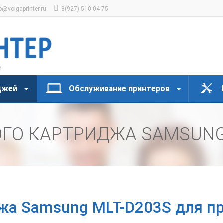
o@volgaprinter.ru
8(927) 510-04-75
джей
Обслуживание принтеров
ОГО КАРТРИДЖА SAMSUN
жа Samsung MLT-D203S для п