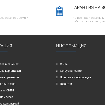
ГАРАНТИЯ НА В
ее рабочее время и
На все наши работы м
работы составляет до 
ГАЦИЯ
ИНФОРМАЦИЯ
вка в районах
О нас
вка картриджей
Сотрудничество
вка принтеров
Правовая информация
т принтеров
Гарантии
овка СНПЧ
 памперса
ка картриджей