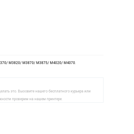
M3370/ M3820/ M3870/ M3875/ M4020/ M4070.
лать это. Вызовите нашего бесплатного курьера или
жности проверим на нашем принтере.