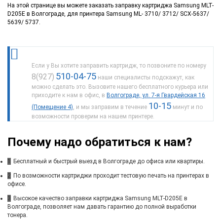
На этой странице вы можете заказать заправку картриджа Samsung MLT-
D205E в Волгограде, для принтера Samsung ML- 3710/ 3712/ SCX-5637/
5639/ 5737.
Если у Вы хотите заправить картридж, то позвоните по номеру
510-04-75
8(927)
наши специалисты подскажут, как
можно сделать это. Вызовите нашего бесплатного курьера или
приходите к нам в офис, в
Волгограде, ул. 7-я Гвардейская 16
10-15
(Помещение 4)
, и мы заправим в течение
минут и по
возможности проверим на нашем принтере.
Почему надо обратиться к нам?
1
Бесплатный и быстрый выезд в Волгограде до офиса или квартиры.
2
По возможности картриджи проходит тестовую печать на принтерах в
офисе.
3
Высокое качество заправки картриджа Samsung MLT-D205E в
Волгограде, позволяет нам давать гарантию до полной выработки
тонера.