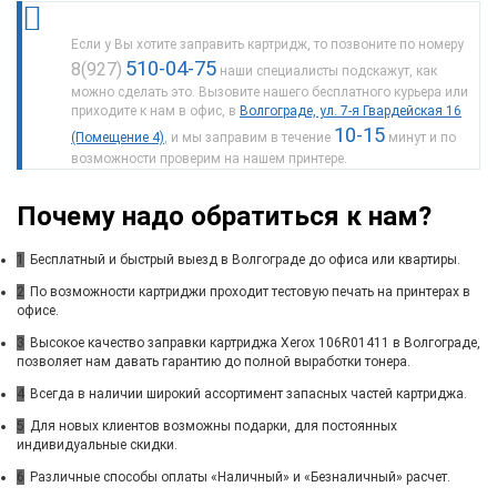
Если у Вы хотите заправить картридж, то позвоните по номеру
510-04-75
8(927)
наши специалисты подскажут, как
можно сделать это. Вызовите нашего бесплатного курьера или
приходите к нам в офис, в
Волгограде, ул. 7-я Гвардейская 16
10-15
(Помещение 4)
, и мы заправим в течение
минут и по
возможности проверим на нашем принтере.
Почему надо обратиться к нам?
1
Бесплатный и быстрый выезд в Волгограде до офиса или квартиры.
2
По возможности картриджи проходит тестовую печать на принтерах в
офисе.
3
Высокое качество заправки картриджа Xerox 106R01411 в Волгограде,
позволяет нам давать гарантию до полной выработки тонера.
4
Всегда в наличии широкий ассортимент запасных частей картриджа.
5
Для новых клиентов возможны подарки, для постоянных
индивидуальные скидки.
6
Различные способы оплаты «Наличный» и «Безналичный» расчет.