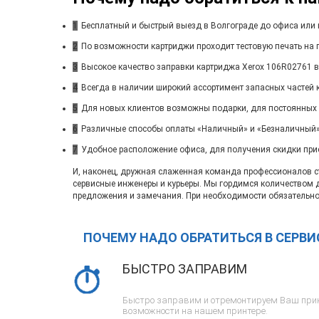
1
Бесплатный и быстрый выезд в Волгограде до офиса или 
2
По возможности картриджи проходит тестовую печать на п
3
Высокое качество заправки картриджа Xerox 106R02761 в
4
Всегда в наличии широкий ассортимент запасных частей 
5
Для новых клиентов возможны подарки, для постоянных
6
Различные способы оплаты «Наличный» и «Безналичный»
7
Удобное расположение офиса, для получения скидки при
И, наконец, дружная слаженная команда профессионалов ста
сервисные инженеры и курьеры. Мы гордимся количеством 
предложения и замечания. При необходимости обязательно
ПОЧЕМУ НАДО ОБРАТИТЬСЯ В СЕРВ
БЫСТРО ЗАПРАВИМ
Быстро заправим и отремонтируем Ваш прин
возможности на нашем принтере.