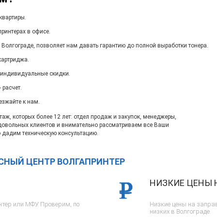
квартиры.
ринтерах в офисе.
 Волгограде, позволяет нам давать гарантию до полной выработки тонера.
картриджа.
 индивидуальные скидки.
 расчет.
езжайте к нам.
ж, которых более 12 лет: отдел продаж и закупок, менеджеры,
довольных клиентов и внимательно рассматриваем все Ваши
 дадим техническую консультацию.
ИСНЫЙ ЦЕНТР ВОЛГАПРИНТЕР
НИЗКИЕ ЦЕНЫ 
тер или МФУ. Проверим, по
Низкие цены на заправ
низких в Волгограде.