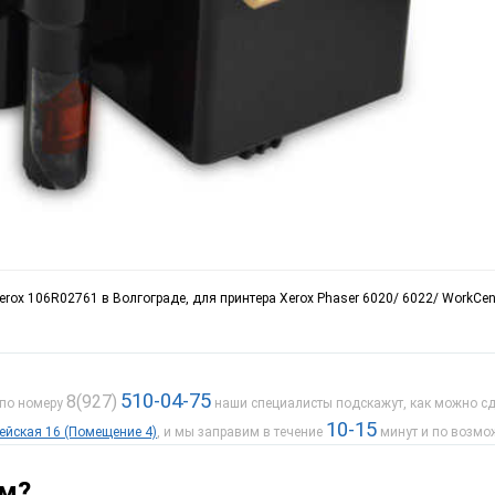
rox 106R02761 в Волгограде, для принтера Xerox Phaser 6020/ 6022/ WorkCen
510-04-75
8(927)
 по номеру
наши специалисты подскажут, как можно сде
10-15
дейская 16 (Помещение 4)
, и мы заправим в течение
минут и по возмо
ам?