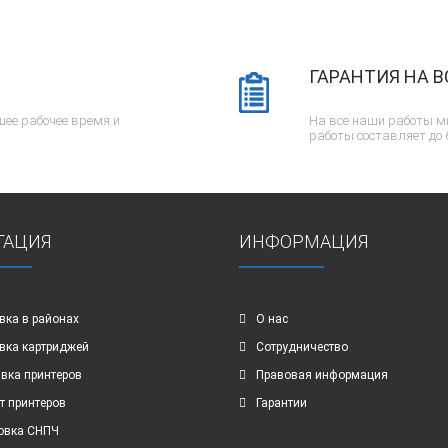
ГАРАНТИЯ НА В
ее рабочее время и
На все наши работы м
работы составляет до 
ГАЦИЯ
ИНФОРМАЦИЯ
вка в районах
О нас
вка картриджей
Сотрудничество
вка принтеров
Правовая информация
т принтеров
Гарантии
овка СНПЧ