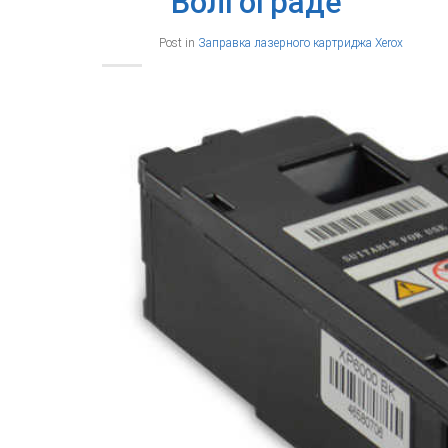
Волгограде
Post in
Заправка лазерного картриджа Xerox