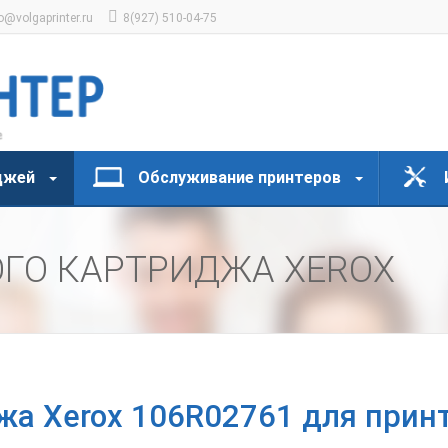
o@volgaprinter.ru
8(927) 510-04-75
джей
Обслуживание принтеров
ОГО КАРТРИДЖА XEROX
а Xerox 106R02761 для принт