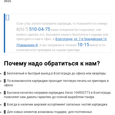
3025.
Если у Вы хотите заправить картридж, то позвоните по номеру
510-04-75
8(927)
наши специалисты подскажут, как
можно сделать это. Вызовите нашего бесплатного курьера или
приходите к нам в офис, в
Волгограде, ул. 7-я Гвардейская 16
10-15
(Помещение 4)
, и мы заправим в течение
минут и по
возможности проверим на нашем принтере.
Почему надо обратиться к нам?
1
Бесплатный и быстрый выезд в Волгограде до офиса или квартиры.
2
По возможности картриджи проходит тестовую печать на принтерах в
офисе.
3
Высокое качество заправки картриджа Xerox 106R02773 в Волгограде,
позволяет нам давать гарантию до полной выработки тонера.
4
Всегда в наличии широкий ассортимент запасных частей картриджа.
5
Для новых клиентов возможны подарки, для постоянных