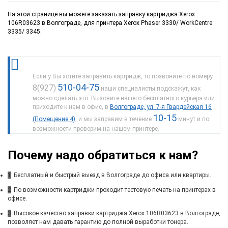
На этой странице вы можете заказать заправку картриджа Xerox
106R03623 в Волгограде, для принтера Xerox Phaser 3330/ WorkCentre
3335/ 3345.
Если у Вы хотите заправить картридж, то позвоните по номеру
510-04-75
8(927)
наши специалисты подскажут, как
можно сделать это. Вызовите нашего бесплатного курьера или
приходите к нам в офис, в
Волгограде, ул. 7-я Гвардейская 16
10-15
(Помещение 4)
, и мы заправим в течение
минут и по
возможности проверим на нашем принтере.
Почему надо обратиться к нам?
1
Бесплатный и быстрый выезд в Волгограде до офиса или квартиры.
2
По возможности картриджи проходит тестовую печать на принтерах в
офисе.
3
Высокое качество заправки картриджа Xerox 106R03623 в Волгограде,
позволяет нам давать гарантию до полной выработки тонера.