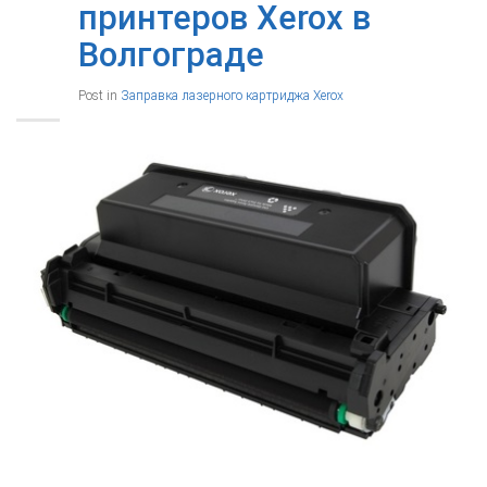
принтеров Xerox в
Волгограде
Post in
Заправка лазерного картриджа Xerox