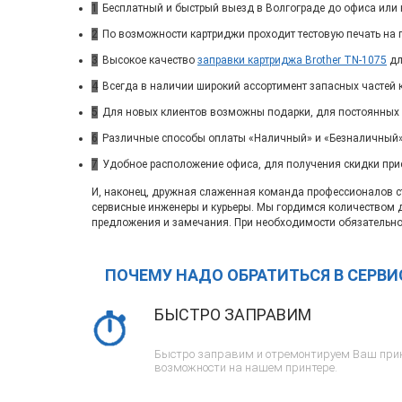
1
Бесплатный и быстрый выезд в Волгограде до офиса или 
2
По возможности картриджи проходит тестовую печать на п
3
Высокое качество
заправки картриджа Brother TN-1075
дл
4
Всегда в наличии широкий ассортимент запасных частей 
5
Для новых клиентов возможны подарки, для постоянных
6
Различные способы оплаты «Наличный» и «Безналичный»
7
Удобное расположение офиса, для получения скидки при
И, наконец, дружная слаженная команда профессионалов ста
сервисные инженеры и курьеры. Мы гордимся количеством 
предложения и замечания. При необходимости обязательно
ПОЧЕМУ НАДО ОБРАТИТЬСЯ В СЕРВ
БЫСТРО ЗАПРАВИМ
Быстро заправим и отремонтируем Ваш прин
возможности на нашем принтере.