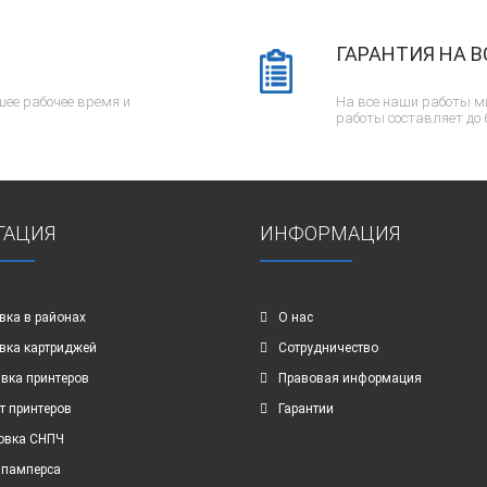
ГАРАНТИЯ НА В
ее рабочее время и
На все наши работы м
работы составляет до 
ГАЦИЯ
ИНФОРМАЦИЯ
вка в районах
О нас
вка картриджей
Сотрудничество
вка принтеров
Правовая информация
т принтеров
Гарантии
овка СНПЧ
 памперса