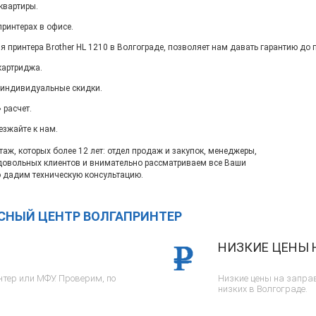
квартиры.
ринтерах в офисе.
я принтера Brother HL 1210 в Волгограде, позволяет нам давать гарантию до 
картриджа.
 индивидуальные скидки.
 расчет.
езжайте к нам.
ж, которых более 12 лет: отдел продаж и закупок, менеджеры,
довольных клиентов и внимательно рассматриваем все Ваши
 дадим техническую консультацию.
ИСНЫЙ ЦЕНТР ВОЛГАПРИНТЕР
НИЗКИЕ ЦЕНЫ 
тер или МФУ. Проверим, по
Низкие цены на заправ
низких в Волгограде.