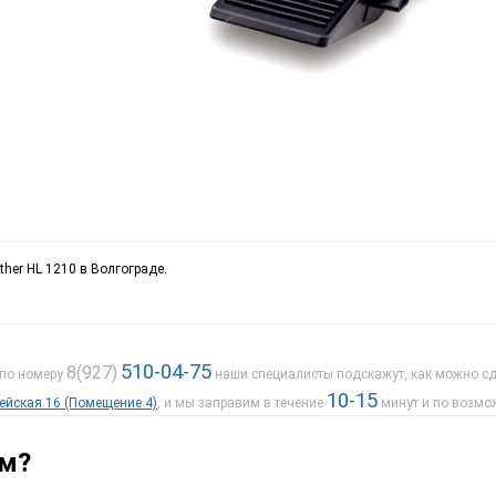
ther HL 1210 в Волгограде.
510-04-75
8(927)
 по номеру
наши специалисты подскажут, как можно сде
10-15
дейская 16 (Помещение 4)
, и мы заправим в течение
минут и по возмо
ам?