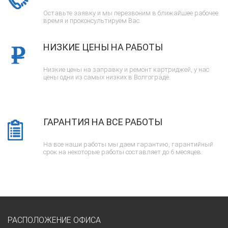
Оставьте заявку и мы перезвоним в ближайшее рабочее
время и проконсультируем Вас.
НИЗКИЕ ЦЕНЫ НА РАБОТЫ
Низкие цены на заправку и ремонт картриджей, у нас
цены одни из самых низких в Волгограде.
ГАРАНТИЯ НА ВСЕ РАБОТЫ
На все наши работы мы даем гарантию, гарантийный
срок на некоторые работы составляет до 6 месяцев.
РАСПОЛОЖЕНИЕ ОФИСА