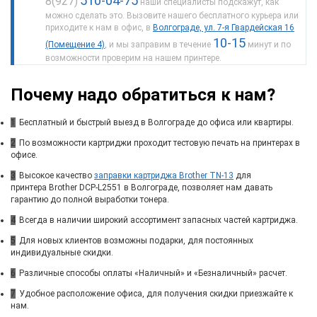
510-04-75
8(927)
наши специалисты подскажут, как
можно сделать это. Вызовите нашего бесплатного курьера или
приходите к нам в офис, в
Волгограде, ул. 7-я Гвардейская 16
10-15
(Помещение 4)
, и мы заправим в течение
минут и по
возможности проверим на нашем принтере.
Почему надо обратиться к нам?
1
Бесплатный и быстрый выезд в Волгограде до офиса или квартиры.
2
По возможности картриджи проходит тестовую печать на принтерах в
офисе.
3
Высокое качество
заправки картриджа Brother TN-13
для
принтера Brother DCP-L2551 в Волгограде, позволяет нам давать
гарантию до полной выработки тонера.
4
Всегда в наличии широкий ассортимент запасных частей картриджа.
5
Для новых клиентов возможны подарки, для постоянных
индивидуальные скидки.
6
Различные способы оплаты «Наличный» и «Безналичный» расчет.
7
Удобное расположение офиса, для получения скидки приезжайте к
нам.