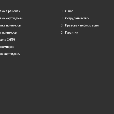
вка в районах
О нас
вка картриджей
Сотрудничество
вка принтеров
Правовая информация
т принтеров
Гарантии
овка СНПЧ
 памперса
ка картриджей