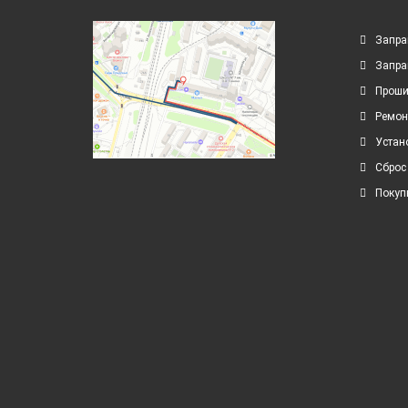
Запра
Запра
Проши
Ремон
Устан
Сброс
Покуп