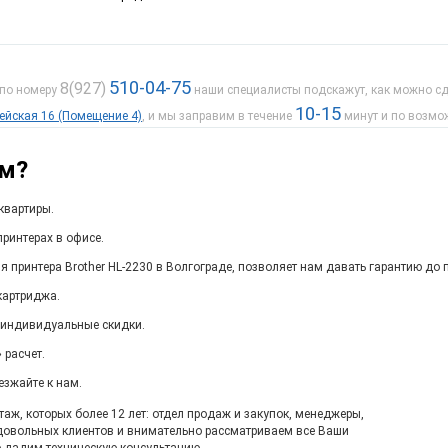
510-04-75
8(927)
 по номеру
наши специалисты подскажут, как можно сде
10-15
дейская 16 (Помещение 4)
, и мы заправим в течение
минут и по возмо
ам?
квартиры.
ринтерах в офисе.
я принтера Brother HL-2230 в Волгограде, позволяет нам давать гарантию до 
картриджа.
 индивидуальные скидки.
 расчет.
езжайте к нам.
ж, которых более 12 лет: отдел продаж и закупок, менеджеры,
довольных клиентов и внимательно рассматриваем все Ваши