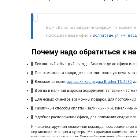
Если у Вы хотите заправить картридж, то позвоните
приходите к нам в офис, в
Волгограде, ул. 7-я Гвар
Почему надо обратиться к н
1
Бесплатный и быстрый выезд в Волгограде до офиса или 
2
По возможности картриджи проходит тестовую печать на п
3
Высокое качество
заправки картриджа Brother TN-2235
дл
4
Всегда в наличии широкий ассортимент запасных частей 
5
Для новых клиентов возможны подарки, для постоянных
6
Различные способы оплаты «Наличный» и «Безналичный»
7
Удобное расположение офиса, для получения скидки при
И, наконец, дружная слаженная команда профессионалов ста
сервисные инженеры и курьеры. Мы гордимся количеством 