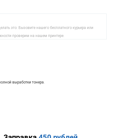
лать это. Вызовите нашего бесплатного курьера или
жности проверим на нашем принтере.
полной выработки тонера.
Заправка
450 рублей
.