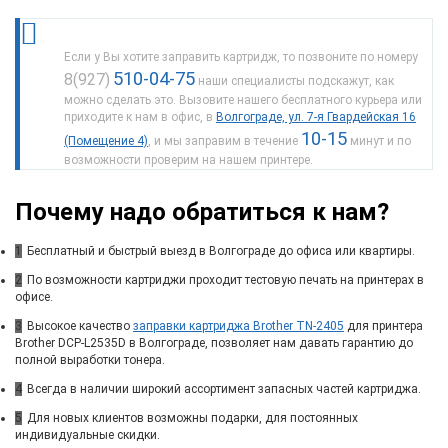
Если у Вы хотите заправить картридж, то позвоните по номеру
510-04-75
8(927)
наши специалисты подскажут, как
можно сделать это. Вызовите нашего бесплатного курьера или
приходите к нам в офис, в
Волгограде, ул. 7-я Гвардейская 16
10-15
(Помещение 4)
, и мы заправим в течение
минут и по
возможности проверим на нашем принтере.
Почему надо обратиться к нам?
1
Бесплатный и быстрый выезд в Волгограде до офиса или квартиры.
2
По возможности картриджи проходит тестовую печать на принтерах в
офисе.
3
Высокое качество
заправки картриджа Brother TN-2405
для принтера
Brother DCP-L2535D в Волгограде, позволяет нам давать гарантию до
полной выработки тонера.
4
Всегда в наличии широкий ассортимент запасных частей картриджа.
5
Для новых клиентов возможны подарки, для постоянных
индивидуальные скидки.