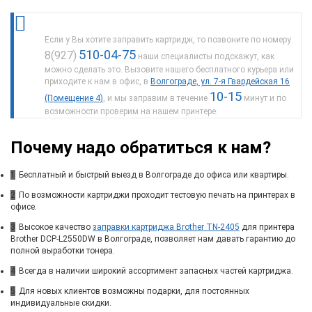
Если у Вы хотите заправить картридж, то позвоните по номеру
510-04-75
8(927)
наши специалисты подскажут, как
можно сделать это. Вызовите нашего бесплатного курьера или
приходите к нам в офис, в
Волгограде, ул. 7-я Гвардейская 16
10-15
(Помещение 4)
, и мы заправим в течение
минут и по
возможности проверим на нашем принтере.
Почему надо обратиться к нам?
1
Бесплатный и быстрый выезд в Волгограде до офиса или квартиры.
2
По возможности картриджи проходит тестовую печать на принтерах в
офисе.
3
Высокое качество
заправки картриджа Brother TN-2405
для принтера
Brother DCP-L2550DW в Волгограде, позволяет нам давать гарантию до
полной выработки тонера.
4
Всегда в наличии широкий ассортимент запасных частей картриджа.
5
Для новых клиентов возможны подарки, для постоянных
индивидуальные скидки.