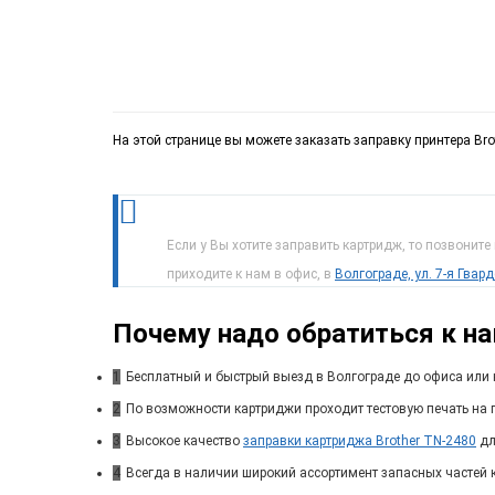
На этой странице вы можете заказать заправку принтера Bro
Если у Вы хотите заправить картридж, то позвоните
приходите к нам в офис, в
Волгограде, ул. 7-я Гвар
Почему надо обратиться к н
1
Бесплатный и быстрый выезд в Волгограде до офиса или 
2
По возможности картриджи проходит тестовую печать на п
3
Высокое качество
заправки картриджа Brother TN-2480
дл
4
Всегда в наличии широкий ассортимент запасных частей 