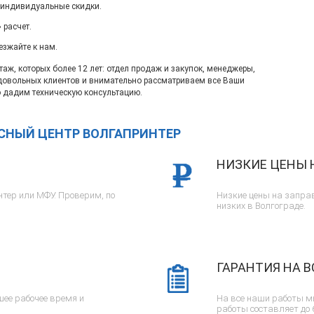
 индивидуальные скидки.
 расчет.
езжайте к нам.
ж, которых более 12 лет: отдел продаж и закупок, менеджеры,
довольных клиентов и внимательно рассматриваем все Ваши
 дадим техническую консультацию.
ИСНЫЙ ЦЕНТР ВОЛГАПРИНТЕР
НИЗКИЕ ЦЕНЫ 
тер или МФУ. Проверим, по
Низкие цены на заправ
низких в Волгограде.
ГАРАНТИЯ НА В
ее рабочее время и
На все наши работы м
работы составляет до 