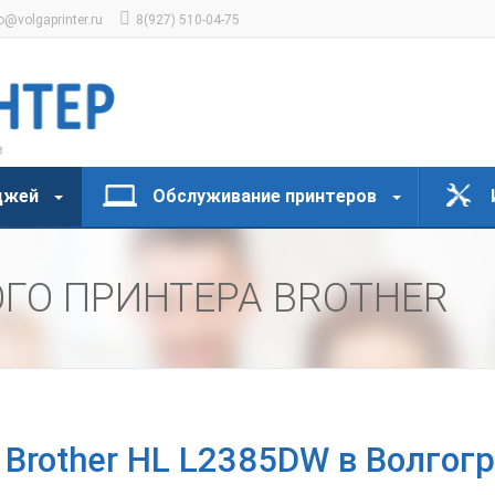
o@volgaprinter.ru
8(927) 510-04-75
джей
Обслуживание принтеров
ГО ПРИНТЕРА BROTHER
 Brother HL L2385DW в Волгог