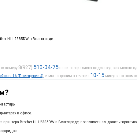
ther HL L2385DW в Волгограде.
510-04-75
8(927)
 по номеру
наши специалисты подскажут, как можно сде
10-15
дейская 16 (Помещение 4)
, и мы заправим в течение
минут и по возмо
ам?
квартиры.
ринтерах в офисе.
я принтера Brother HL L2385DW в Волгограде, позволяет нам давать гарантию
картриджа.