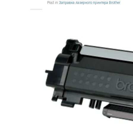
Post in
Заправка лазерного принтера Brother