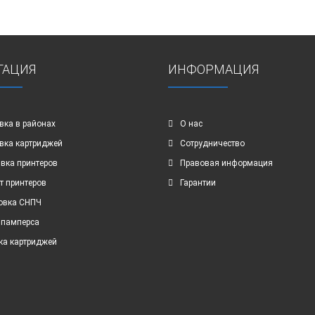
ГАЦИЯ
ИНФОРМАЦИЯ
вка в районах
О нас
вка картриджей
Сотрудничество
вка принтеров
Правовая информация
т принтеров
Гарантии
овка СНПЧ
 памперса
ка картриджей