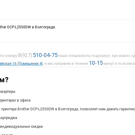
other DCP-L2550DW в Волгограде.
510-04-75
8(927)
 по номеру
наши специалисты подскажут, как можно сде
10-15
дейская 16 (Помещение 4)
, и мы заправим в течение
минут и по возмо
ам?
квартиры.
ринтерах в офисе.
 принтера Brother DCP-L2550DW в Волгограде, позволяет нам давать гарантию
картриджа.
 индивидуальные скидки.