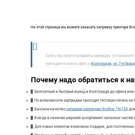
На этой странице вы можете заказать заправку принтера Br
Если у Вы хотите заправить картридж, то позвоните
приходите к нам в офис, в
Волгограде, ул. 7-я Гвар
Почему надо обратиться к н
1
Бесплатный и быстрый выезд в Волгограде до офиса или 
2
По возможности картриджи проходит тестовую печать на п
3
Высокое качество
заправки картриджа Brother TN-730
для
4
Всегда в наличии широкий ассортимент запасных частей 
5
Для новых клиентов возможны подарки, для постоянных