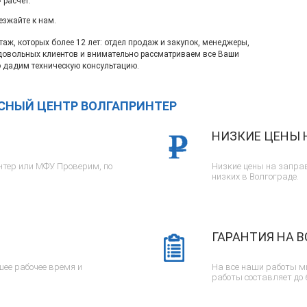
 расчет.
езжайте к нам.
ж, которых более 12 лет: отдел продаж и закупок, менеджеры,
довольных клиентов и внимательно рассматриваем все Ваши
 дадим техническую консультацию.
ИСНЫЙ ЦЕНТР ВОЛГАПРИНТЕР
НИЗКИЕ ЦЕНЫ 
тер или МФУ. Проверим, по
Низкие цены на заправ
низких в Волгограде.
ГАРАНТИЯ НА В
ее рабочее время и
На все наши работы м
работы составляет до 