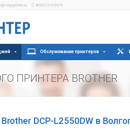
o@volgaprinter.ru
8(927) 510-04-75
джей
Обслуживание принтеров
ГО ПРИНТЕРА BROTHER
 Brother DCP-L2550DW в Волго