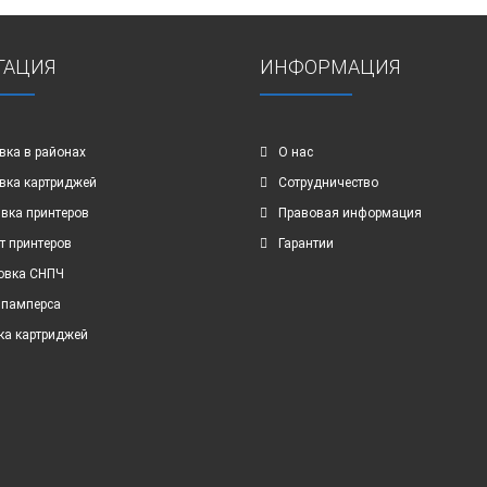
ГАЦИЯ
ИНФОРМАЦИЯ
вка в районах
О нас
вка картриджей
Сотрудничество
вка принтеров
Правовая информация
т принтеров
Гарантии
овка СНПЧ
 памперса
ка картриджей