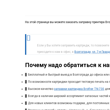
На этой странице вы можете заказать заправку принтера Bro
Если у Вы хотите заправить картридж, то позвоните
приходите к нам в офис, в
Волгограде, ул. 7-я Гвар
Почему надо обратиться к н
1
Бесплатный и быстрый выезд в Волгограде до офиса или 
2
По возможности картриджи проходит тестовую печать на п
3
Высокое качество
заправки картриджа Brother TN-730
для
4
Всегда в наличии широкий ассортимент запасных частей 
5
Для новых клиентов возможны подарки, для постоянных