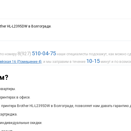
ther HL-L2395DW в Волгограде.
510-04-75
8(927)
 по номеру
наши специалисты подскажут, как можно сде
10-15
дейская 16 (Помещение 4)
, и мы заправим в течение
минут и по возмо
ам?
квартиры.
ринтерах в офисе.
 принтера Brother HL-L2395DW в Волгограде, позволяет нам давать гарантию 
картриджа.
 индивидуальные скидки.