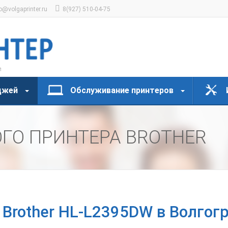
o@volgaprinter.ru
8(927) 510-04-75
джей
Обслуживание принтеров
ГО ПРИНТЕРА BROTHER
 Brother HL-L2395DW в Волгог