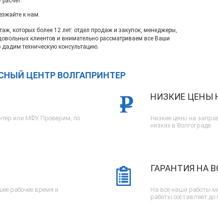
 расчет.
езжайте к нам.
ж, которых более 12 лет: отдел продаж и закупок, менеджеры,
довольных клиентов и внимательно рассматриваем все Ваши
 дадим техническую консультацию.
ИСНЫЙ ЦЕНТР ВОЛГАПРИНТЕР
НИЗКИЕ ЦЕНЫ 
тер или МФУ. Проверим, по
Низкие цены на заправ
низких в Волгограде.
ГАРАНТИЯ НА В
ее рабочее время и
На все наши работы м
работы составляет до 