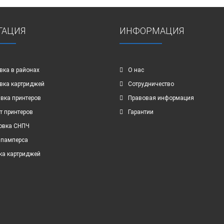
ГАЦИЯ
ИНФОРМАЦИЯ
вка в районах
О нас
вка картриджей
Сотрудничество
вка принтеров
Правовая информация
т принтеров
Гарантии
овка СНПЧ
 памперса
ка картриджей